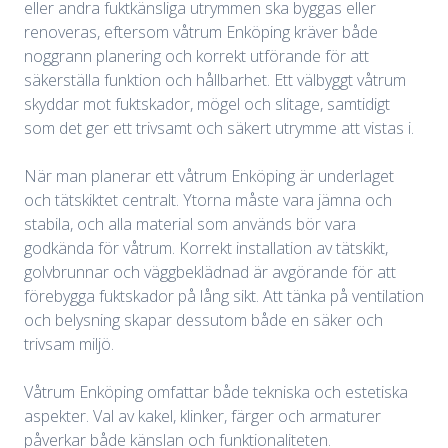
eller andra fuktkänsliga utrymmen ska byggas eller
renoveras, eftersom våtrum Enköping kräver både
noggrann planering och korrekt utförande för att
säkerställa funktion och hållbarhet. Ett välbyggt våtrum
skyddar mot fuktskador, mögel och slitage, samtidigt
som det ger ett trivsamt och säkert utrymme att vistas i.
När man planerar ett våtrum Enköping är underlaget
och tätskiktet centralt. Ytorna måste vara jämna och
stabila, och alla material som används bör vara
godkända för våtrum. Korrekt installation av tätskikt,
golvbrunnar och väggbeklädnad är avgörande för att
förebygga fuktskador på lång sikt. Att tänka på ventilation
och belysning skapar dessutom både en säker och
trivsam miljö.
Våtrum Enköping omfattar både tekniska och estetiska
aspekter. Val av kakel, klinker, färger och armaturer
påverkar både känslan och funktionaliteten.