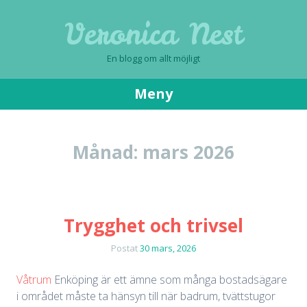
Veronica Nest
En blogg om allt möjligt
Meny
Gå
till
Månad:
mars 2026
innehåll
Trygghet och trivsel
Postat
30 mars, 2026
Våtrum
Enköping är ett ämne som många bostadsägare
i området måste ta hänsyn till när badrum, tvättstugor